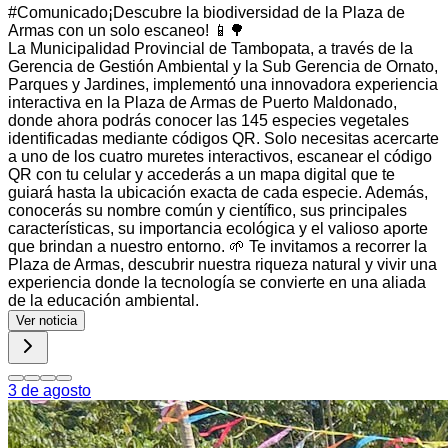
#NotaInformativa 🎉 ¡Municipalidad Provincial de Tambopata
participó en el 14.° aniversario de la Asociación de
Agricultores Valle Inambari! 🌱🍫
La Municipalidad Provincial de Tambopata, liderado por el
alcalde Luis Alberto Bocángel Ramírez, participó en las
actividades conmemorativas por el 14.° aniversario de la
Asociación de Agricultores Valle Inambari, realizadas en el
centro poblado Santa Rosa, distrito de Inambari, donde
también participó el alcalde distrital Juan Jesús Tovar
Fanola. Durante la celebración, agricultores y vecinos del
sector exhibieron sus mejores productos, destacando que el
Valle Inambari es una zona netamente cacaotera, cuyos
derivados fueron expuestos en una vitrina para los
asistentes. Asimismo, se reafirmó el compromiso de
continuar promoviendo acciones que contribuyan al
desarrollo de las comunidades y al mejoramiento de las vías
de integración, fortaleciendo el crecimiento del sector. 🎊
¡Feliz 14.° aniversario a la Asociación de Agricultores Valle
Inambari! Les deseamos muchos años más de trabajo, unión
y prosperidad.
Ver noticia
3 de agosto